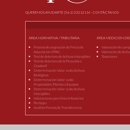
QUEREMOS AYUDARTE (56-2) 23212114 - CONTÁCTANOS
ÁREA NORMATIVA / TRIBUTARIA
ÁREA MEDICIÓN DE
Proceso de asignación de Precio de
Valoración de comp
Adquisición (PPA)
Valoración de Activ
Test de deterioro de Activos Intangibles
Tasaciones
Test de deterioro de la Plusvalía o
Goodwill
Determinación Valor Justo Activos
Biológicos
Determinación Valor Justo
Propiedades, Plantas y Equipos
Determinación Valor Justo Activos
Intangibles
Valoraciones para fines tributarios
Peritajes
Análisis Precios de Transferencia