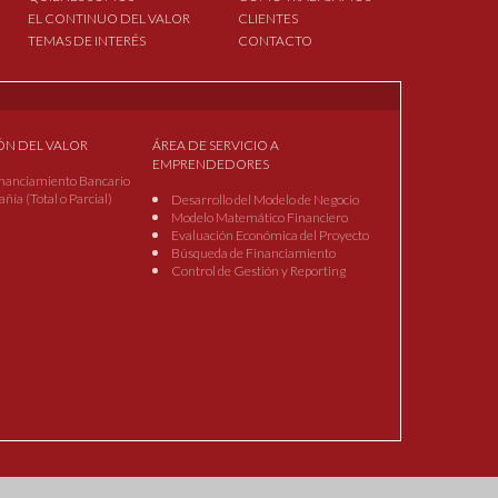
EL CONTINUO DEL VALOR
CLIENTES
TEMAS DE INTERÉS
CONTACTO
ÓN DEL VALOR
ÁREA DE SERVICIO A
EMPRENDEDORES
nanciamiento Bancario
ía (Total o Parcial)
Desarrollo del Modelo de Negocio
Modelo Matemático Financiero
Evaluación Económica del Proyecto
Búsqueda de Financiamiento
Control de Gestión y Reporting