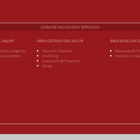
LÍNEA DE NEGOCIOS Y SERVICIOS
L VALOR
ÁREA GESTIÓN DEL VALOR
ÁREA REALIZACI
añías y negocios
Planes de Negocios
Búsqueda de Fi
os Intangibles
Modelling
Venta de Compañ
Evaluación de Proyectos
Riesgo