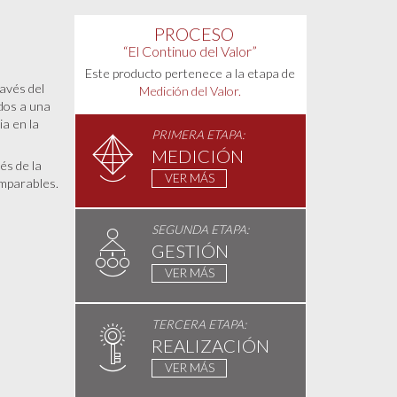
PROCESO
“El Continuo del Valor”
Este producto pertenece a la etapa de
avés del
Medición del Valor.
ados a una
ia en la
PRIMERA ETAPA:
MEDICIÓN
és de la
VER MÁS
mparables.
SEGUNDA ETAPA:
GESTIÓN
VER MÁS
TERCERA ETAPA:
REALIZACIÓN
VER MÁS