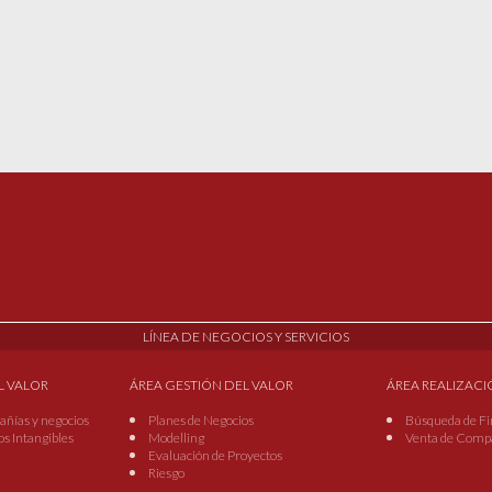
LÍNEA DE NEGOCIOS Y SERVICIOS
L VALOR
ÁREA GESTIÓN DEL VALOR
ÁREA REALIZACI
añías y negocios
Planes de Negocios
Búsqueda de Fi
os Intangibles
Modelling
Venta de Compañ
Evaluación de Proyectos
Riesgo