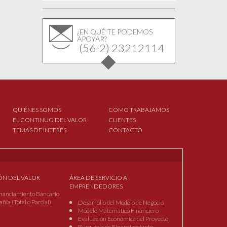
¿EN QUÉ TE PODEMOS
APOYAR?
(56-2) 23212114
QUIÉNES SOMOS
CÓMO TRABAJAMOS
EL CONTINUO DEL VALOR
CLIENTES
TEMAS DE INTERÉS
CONTACTO
ÓN DEL VALOR
ÁREA DE SERVICIO A
EMPRENDEDORES
nanciamiento Bancario
ía (Total o Parcial)
Desarrollo del Modelo de Negocio
Modelo Matemático Financiero
Evaluación Económica del Proyecto
Búsqueda de Financiamiento