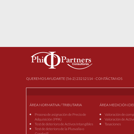
QUEREMOS AYUDARTE (56-2) 23212114 - CONTÁCTANOS
ÁREA NORMATIVA / TRIBUTARIA
ÁREA MEDICIÓN DE
Proceso de asignación de Precio de
Valoración de comp
Adquisición (PPA)
Valoración de Activ
Test de deterioro de Activos Intangibles
Tasaciones
Test de deterioro de la Plusvalía o
Goodwill